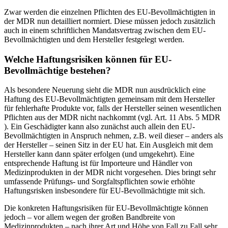
Zwar werden die einzelnen Pflichten des EU-Bevollmächtigten in
der MDR nun detailliert normiert. Diese müssen jedoch zusätzlich
auch in einem schriftlichen Mandatsvertrag zwischen dem EU-
Bevollmächtigten und dem Hersteller festgelegt werden.
Welche Haftungsrisiken können für EU-
Bevollmächtige bestehen?
Als besondere Neuerung sieht die MDR nun ausdrücklich eine
Haftung des EU-Bevollmächtigten gemeinsam mit dem Hersteller
für fehlerhafte Produkte vor, falls der Hersteller seinen wesentlichen
Pflichten aus der MDR nicht nachkommt (vgl. Art. 11 Abs. 5 MDR
). Ein Geschädigter kann also zunächst auch allein den EU-
Bevollmächtigten in Anspruch nehmen, z.B. weil dieser – anders als
der Hersteller – seinen Sitz in der EU hat. Ein Ausgleich mit dem
Hersteller kann dann später erfolgen (und umgekehrt). Eine
entsprechende Haftung ist für Importeure und Händler von
Medizinprodukten in der MDR nicht vorgesehen. Dies bringt sehr
umfassende Prüfungs- und Sorgfaltspflichten sowie erhöhte
Haftungsrisken insbesondere für EU-Bevollmächtigte mit sich.
Die konkreten Haftungsrisiken für EU-Bevollmächtigte können
jedoch – vor allem wegen der großen Bandbreite von
Medizinprodukten – nach ihrer Art und Höhe von Fall zu Fall sehr