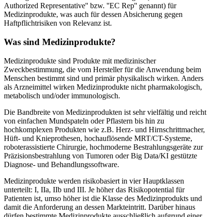
Authorized Representative'' bzw. ''EC Rep'' genannt) für
Medizinprodukte, was auch für dessen Absicherung gegen
Haftpflichtrisiken von Relevanz ist.
Was sind Medizinprodukte?
Medizinprodukte sind Produkte mit medizinischer
Zweckbestimmung, die vom Hersteller für die Anwendung beim
Menschen bestimmt sind und primär physikalisch wirken. Anders
als Arzneimittel wirken Medizinprodukte nicht pharmakologisch,
metabolisch und/oder immunologisch.
Die Bandbreite von Medizinprodukten ist sehr vielfältig und reicht
von einfachen Mundspateln oder Pflastern bis hin zu
hochkomplexen Produkten wie z.B. Herz- und Hirnschrittmacher,
Hüft- und Knieprothesen, hochauflösende MRT/CT-Systeme,
roboterassistierte Chirurgie, hochmoderne Bestrahlungsgeräte zur
Präzisionsbestrahlung von Tumoren oder Big Data/KI gestützte
Diagnose- und Behandlungssoftware.
Medizinprodukte werden risikobasiert in vier Hauptklassen
unterteilt: I, IIa, IIb und III. Je höher das Risikopotential für
Patienten ist, umso höher ist die Klasse des Medizinprodukts und
damit die Anforderung an dessen Markteintritt. Darüber hinaus
dürfen bestimmte Medizinprodukte ausschließlich aufgrund einer